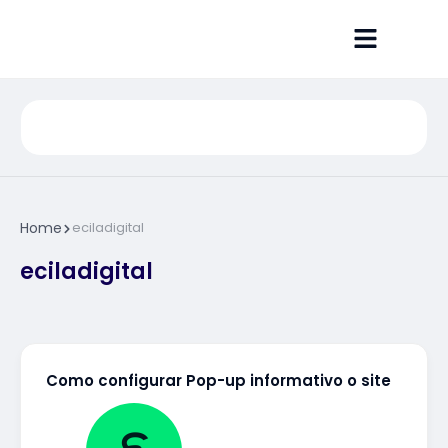
Suporte no WhatsApp
Site Catalogui
Home
eciladigital
eciladigital
Como configurar Pop-up informativo o site